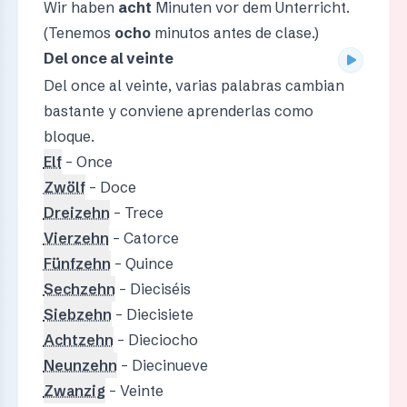
Wir haben
acht
Minuten vor dem Unterricht.
(Tenemos
ocho
minutos antes de clase.)
Del once al veinte
Del once al veinte, varias palabras cambian
bastante y conviene aprenderlas como
bloque.
Elf
– Once
Zwölf
– Doce
Dreizehn
– Trece
Vierzehn
– Catorce
Fünfzehn
– Quince
Sechzehn
– Dieciséis
Siebzehn
– Diecisiete
Achtzehn
– Dieciocho
Neunzehn
– Diecinueve
Zwanzig
– Veinte