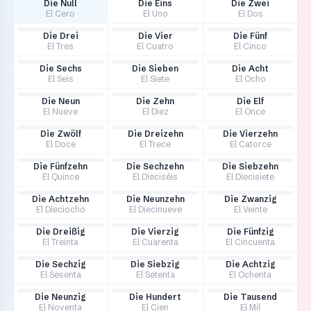
Die Null
Die Eins
Die Zwei
El Cero
El Uno
El Dos
Die Drei
Die Vier
Die Fünf
El Tres
El Cuatro
El Cinco
Die Sechs
Die Sieben
Die Acht
El Seis
El Siete
El Ocho
Die Neun
Die Zehn
Die Elf
El Nueve
El Diez
El Once
Die Zwölf
Die Dreizehn
Die Vierzehn
El Doce
El Trece
El Catorce
Die Fünfzehn
Die Sechzehn
Die Siebzehn
El Quince
El Dieciséis
El Diecisiete
Die Achtzehn
Die Neunzehn
Die Zwanzig
El Dieciocho
El Diecinueve
El Veinte
Die Dreißig
Die Vierzig
Die Fünfzig
El Treinta
El Cuarenta
El Cincuenta
Die Sechzig
Die Siebzig
Die Achtzig
El Sesenta
El Setenta
El Ochenta
Die Neunzig
Die Hundert
Die Tausend
El Noventa
El Cien
El Mil