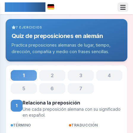
IDIOMARY
7
EJERCICIOS
Quiz de preposiciones en alemán
Practica preposiciones alemanas de lugar, tiempo,
dirección, compañía y medio con frases sencillas.
1
2
3
4
5
6
7
Relaciona la preposición
1
Une cada preposición alemana con su significado
en español.
TÉRMINO
TRADUCCIÓN