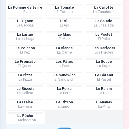
La Pomme de terre
La Tomate
La Carotte
La Papa
El Tomate
La Zanahoria
L’ Oignon
L’ Ail
La Salade
La Cebolla
El Ajo
La Ensalada
La Laitue
Le Maïs
Le Poulet
La Lechuga
El Maíz
El Pollo
Le Poisson
La Viande
Les Haricots
El Pez
La Carne
Los Frijoles
Le Fromage
Les Pâtes
La Soupe
El Queso
La Pasta
La Sopa
La Pizza
Le Sandwich
Le Gâteau
La Pizza
El Sándwich
El Pastel
Le Biscuit
La Poire
Le Raisin
La Galleta
La Pera
La Uva
La Fraise
Le Citron
L' Ananas
La Fresa
El Limón
La Piña
La Pêche
El Melocotón