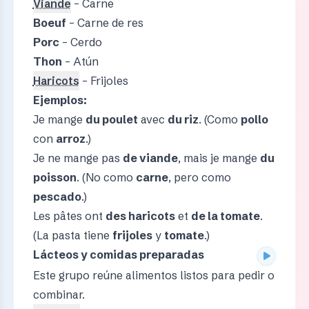
Viande
– Carne
Boeuf
– Carne de res
Porc
– Cerdo
Thon
– Atún
Haricots
– Frijoles
Ejemplos:
Je mange
du poulet
avec
du riz
. (Como
pollo
con
arroz
.)
Je ne mange pas
de viande
, mais je mange
du
poisson
. (No como
carne
, pero como
pescado
.)
Les pâtes ont
des haricots
et
de la tomate
.
(La pasta tiene
frijoles
y
tomate
.)
Lácteos y comidas preparadas
Este grupo reúne alimentos listos para pedir o
combinar.