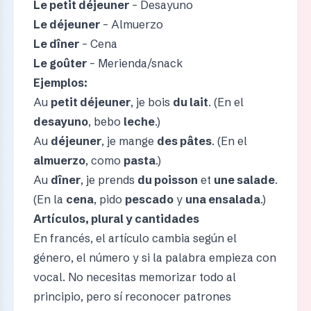
Le petit déjeuner
– Desayuno
Le déjeuner
– Almuerzo
Le dîner
– Cena
Le goûter
– Merienda/snack
Ejemplos:
Au
petit déjeuner
, je bois
du lait
. (En el
desayuno
, bebo
leche
.)
Au
déjeuner
, je mange
des pâtes
. (En el
almuerzo
, como
pasta
.)
Au
dîner
, je prends
du poisson
et
une salade
.
(En la
cena
, pido
pescado
y
una ensalada
.)
Artículos, plural y cantidades
En francés, el artículo cambia según el
género, el número y si la palabra empieza con
vocal. No necesitas memorizar todo al
principio, pero sí reconocer patrones