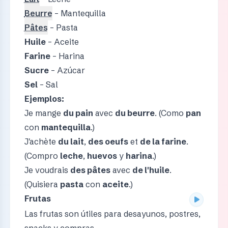
Beurre
– Mantequilla
Pâtes
– Pasta
Huile
– Aceite
Farine
– Harina
Sucre
– Azúcar
Sel
– Sal
Ejemplos:
Je mange
du pain
avec
du beurre
. (Como
pan
con
mantequilla
.)
J'achète
du lait
,
des oeufs
et
de la farine
.
(Compro
leche
,
huevos
y
harina
.)
Je voudrais
des pâtes
avec
de l'huile
.
(Quisiera
pasta
con
aceite
.)
Frutas
Las frutas son útiles para desayunos, postres,
snacks y compras.