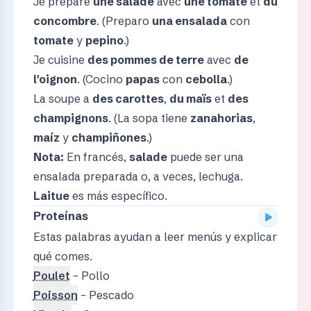
Je prépare
une salade
avec
une tomate
et
du
concombre
. (Preparo
una ensalada
con
tomate
y
pepino
.)
Je cuisine
des pommes de terre
avec
de
l'oignon
. (Cocino
papas
con
cebolla
.)
La soupe a
des carottes
,
du maïs
et
des
champignons
. (La sopa tiene
zanahorias
,
maíz
y
champiñones
.)
Nota:
En francés,
salade
puede ser una
ensalada preparada o, a veces, lechuga.
Laitue
es más específico.
Proteínas
Estas palabras ayudan a leer menús y explicar
qué comes.
Poulet
– Pollo
Poisson
– Pescado