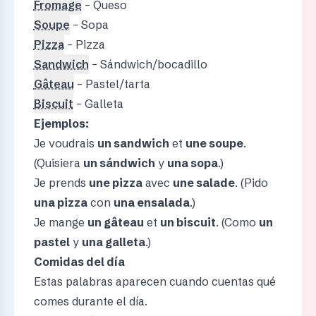
Fromage
– Queso
Soupe
– Sopa
Pizza
– Pizza
Sandwich
– Sándwich/bocadillo
Gâteau
– Pastel/tarta
Biscuit
– Galleta
Ejemplos:
Je voudrais
un sandwich
et
une soupe
.
(Quisiera
un sándwich
y
una sopa
.)
Je prends
une pizza
avec
une salade
. (Pido
una pizza
con
una ensalada
.)
Je mange
un gâteau
et
un biscuit
. (Como
un
pastel
y
una galleta
.)
Comidas del día
Estas palabras aparecen cuando cuentas qué
comes durante el día.