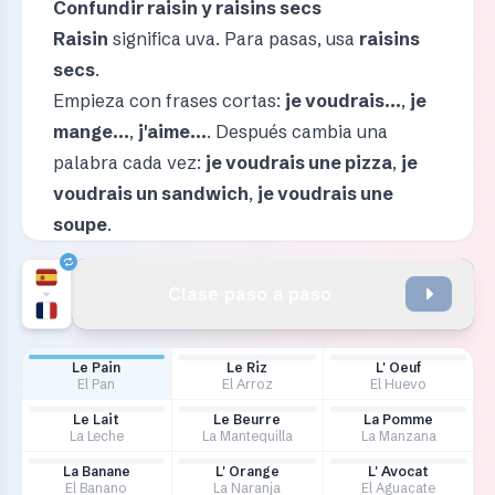
Confundir raisin y raisins secs
Raisin
significa uva. Para pasas, usa
raisins
secs
.
Empieza con frases cortas:
je voudrais...
,
je
mange...
,
j'aime...
. Después cambia una
palabra cada vez:
je voudrais une pizza
,
je
voudrais un sandwich
,
je voudrais une
soupe
.
Clase paso a paso
Le Pain
Le Riz
L' Oeuf
El Pan
El Arroz
El Huevo
Le Lait
Le Beurre
La Pomme
La Leche
La Mantequilla
La Manzana
La Banane
L' Orange
L' Avocat
El Banano
La Naranja
El Aguacate