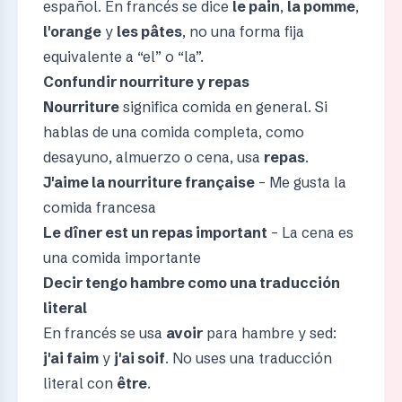
español. En francés se dice
le pain
,
la pomme
,
l'orange
y
les pâtes
, no una forma fija
equivalente a “el” o “la”.
Confundir nourriture y repas
Nourriture
significa comida en general. Si
hablas de una comida completa, como
desayuno, almuerzo o cena, usa
repas
.
J'aime la nourriture française
– Me gusta la
comida francesa
Le dîner est un repas important
– La cena es
una comida importante
Decir tengo hambre como una traducción
literal
En francés se usa
avoir
para hambre y sed:
j'ai faim
y
j'ai soif
. No uses una traducción
literal con
être
.