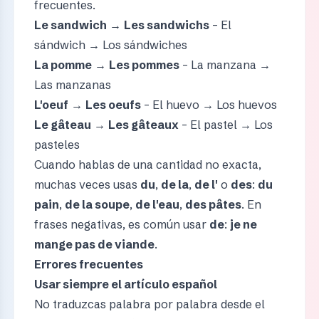
frecuentes.
Le sandwich
→
Les sandwichs
– El
sándwich → Los sándwiches
La pomme
→
Les pommes
– La manzana →
Las manzanas
L'oeuf
→
Les oeufs
– El huevo → Los huevos
Le gâteau
→
Les gâteaux
– El pastel → Los
pasteles
Cuando hablas de una cantidad no exacta,
muchas veces usas
du
,
de la
,
de l'
o
des
:
du
pain
,
de la soupe
,
de l'eau
,
des pâtes
. En
frases negativas, es común usar
de
:
je ne
mange pas de viande
.
Errores frecuentes
Usar siempre el artículo español
No traduzcas palabra por palabra desde el