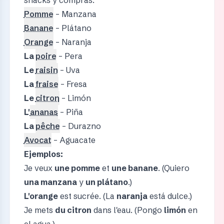
Pomme
– Manzana
Banane
– Plátano
Orange
– Naranja
La
poire
– Pera
Le
raisin
– Uva
La
fraise
– Fresa
Le
citron
– Limón
L'
ananas
– Piña
La
pêche
– Durazno
Avocat
– Aguacate
Ejemplos:
Je veux
une pomme
et
une banane
. (Quiero
una manzana
y
un plátano
.)
L'orange
est sucrée. (La
naranja
está dulce.)
Je mets
du citron
dans l'eau. (Pongo
limón
en
el agua.)