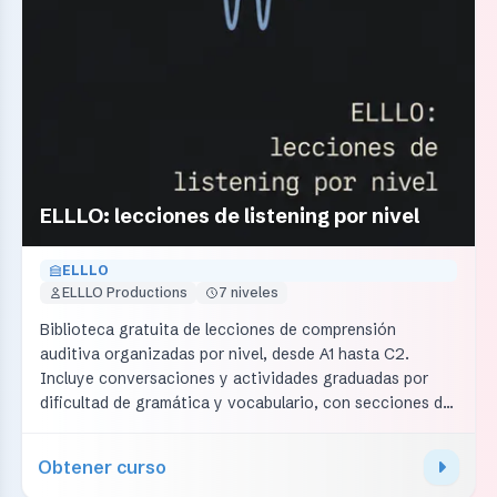
ELLLO: lecciones de listening por nivel
ELLLO
ELLLO Productions
7 niveles
Biblioteca gratuita de lecciones de comprensión
auditiva organizadas por nivel, desde A1 hasta C2.
Incluye conversaciones y actividades graduadas por
dificultad de gramática y vocabulario, con secciones de
grammar listening y natural listening. Es útil para
practicar escucha con materiales auténticos y
Obtener curso
progresivos.