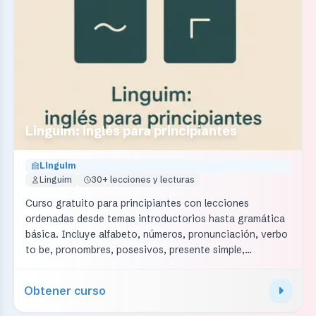
Linguim: inglés para principiantes
Linguim
Linguim
30+ lecciones y lecturas
Curso gratuito para principiantes con lecciones
ordenadas desde temas introductorios hasta gramática
básica. Incluye alfabeto, números, pronunciación, verbo
to be, pronombres, posesivos, presente simple,
adverbios de frecuencia, plurales, demostrativos,
gerundio, presente continuo, pasado simple, imperativo,
Obtener curso
verbos frasales, lecturas, pronunciación y pruebas de
repaso.