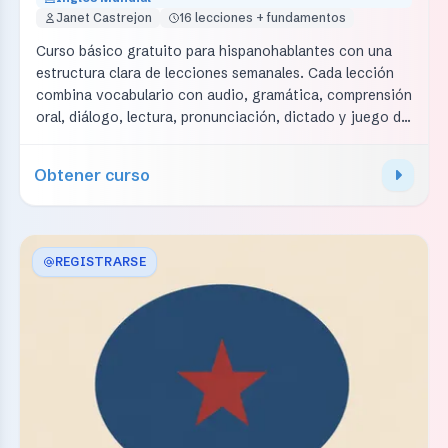
Janet Castrejon
16 lecciones + fundamentos
Curso básico gratuito para hispanohablantes con una
estructura clara de lecciones semanales. Cada lección
combina vocabulario con audio, gramática, comprensión
oral, diálogo, lectura, pronunciación, dictado y juego de
repaso. Cubre saludos, escuela, personas, trabajo,
familia, casa, comida, ropa, transporte, ciudad, clima y
Obtener curso
futuro.
REGISTRARSE