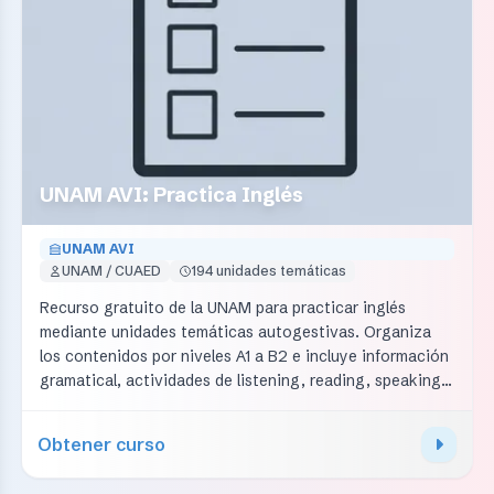
UNAM AVI: Practica Inglés
UNAM AVI
UNAM / CUAED
194 unidades temáticas
Recurso gratuito de la UNAM para practicar inglés
mediante unidades temáticas autogestivas. Organiza
los contenidos por niveles A1 a B2 e incluye información
gramatical, actividades de listening, reading, speaking y
writing, además de rúbricas y retroalimentación para
autoevaluarse. Es una opción amplia para reforzar
Obtener curso
habilidades después de aprender la base.