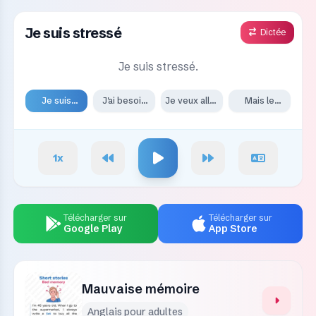
Je suis stressé
Dictée
Je suis stressé.
Je suis
J'ai besoin
Je veux aller
Mais le
stressé.
de
à la plage
problème
vacances.
avec mes
c'est que je
amis pour
n'ai pas
jouer au
beaucoup
1
x
volley-ball,
d'argent.
prendre le
soleil, et me
détendre.
Télécharger sur
Télécharger sur
Google Play
App Store
Mauvaise mémoire
Anglais pour adultes