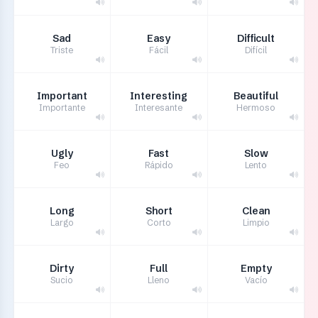
Sad
Easy
Difficult
Triste
Fácil
Difícil
Important
Interesting
Beautiful
Importante
Interesante
Hermoso
Ugly
Fast
Slow
Feo
Rápido
Lento
Long
Short
Clean
Largo
Corto
Limpio
Dirty
Full
Empty
Sucio
Lleno
Vacío