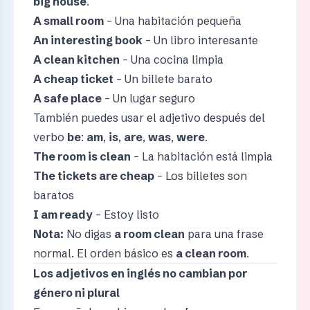
big house
.
A small room
– Una habitación pequeña
An interesting book
– Un libro interesante
A clean kitchen
– Una cocina limpia
A cheap ticket
– Un billete barato
A safe place
– Un lugar seguro
También puedes usar el adjetivo después del
verbo
be
:
am
,
is
,
are
,
was
,
were
.
The room is clean
– La habitación está limpia
The tickets are cheap
– Los billetes son
baratos
I am ready
– Estoy listo
Nota:
No digas
a room clean
para una frase
normal. El orden básico es
a clean room
.
Los adjetivos en inglés no cambian por
género ni plural