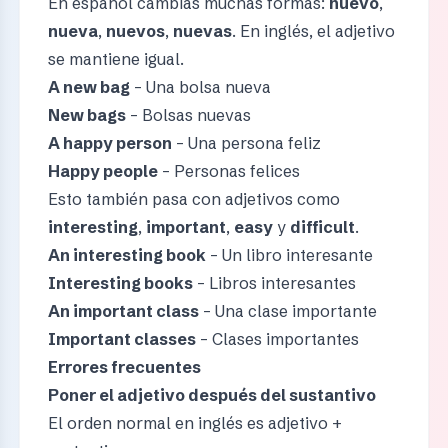
En español cambias muchas formas:
nuevo
,
nueva
,
nuevos
,
nuevas
. En inglés, el adjetivo
se mantiene igual.
A new bag
– Una bolsa nueva
New bags
– Bolsas nuevas
A happy person
– Una persona feliz
Happy people
– Personas felices
Esto también pasa con adjetivos como
interesting
,
important
,
easy
y
difficult
.
An interesting book
– Un libro interesante
Interesting books
– Libros interesantes
An important class
– Una clase importante
Important classes
– Clases importantes
Errores frecuentes
Poner el adjetivo después del sustantivo
El orden normal en inglés es adjetivo +