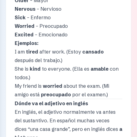
Older
– Mayor
Nervous
– Nervioso
Sick
– Enfermo
Worried
– Preocupado
Excited
– Emocionado
Ejemplos:
I am
tired
after work. (Estoy
cansado
después del trabajo.)
She is
kind
to everyone. (Ella es
amable
con
todos.)
My friend is
worried
about the exam. (Mi
amigo está
preocupado
por el examen.)
Dónde va el adjetivo en inglés
En inglés, el adjetivo normalmente va antes
del sustantivo. En español muchas veces
dices “una casa grande”, pero en inglés dices
a