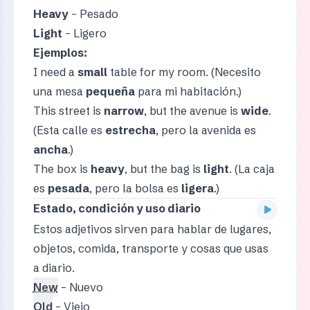
Heavy
– Pesado
Light
– Ligero
Ejemplos:
I need a
small
table for my room. (Necesito
una mesa
pequeña
para mi habitación.)
This street is
narrow
, but the avenue is
wide
.
(Esta calle es
estrecha
, pero la avenida es
ancha
.)
The box is
heavy
, but the bag is
light
. (La caja
es
pesada
, pero la bolsa es
ligera
.)
Estado, condición y uso diario
Estos adjetivos sirven para hablar de lugares,
objetos, comida, transporte y cosas que usas
a diario.
New
– Nuevo
Old
– Viejo