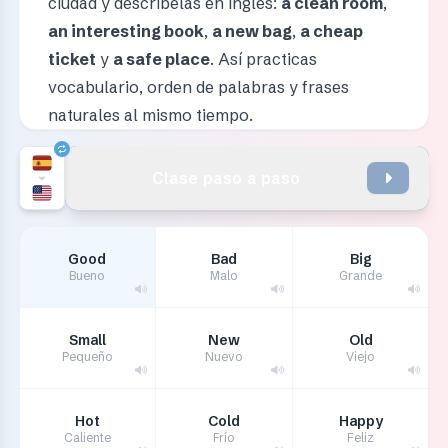
ciudad y descríbelas en inglés:
a clean room
,
an interesting book
,
a new bag
,
a cheap
ticket
y
a safe place
. Así practicas
vocabulario, orden de palabras y frases
naturales al mismo tiempo.
Clase paso a paso
Good
Bad
Big
Bueno
Malo
Grande
Small
New
Old
Pequeño
Nuevo
Viejo
Hot
Cold
Happy
Caliente
Frío
Feliz