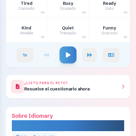
Tired
Busy
Ready
Cansado
Ocupado
Listo
Kind
Quiet
Funny
Amable
Tranquilo
Gracioso
1
x
¿LISTO PARA EL RETO?
Resuelve el cuestionario ahora
Sobre Idiomary
IDIOMARY