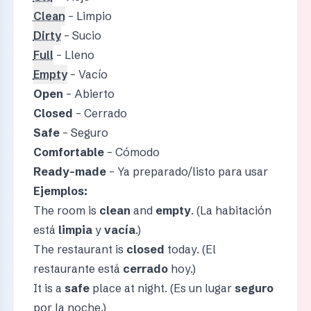
Clean
– Limpio
Dirty
– Sucio
Full
– Lleno
Empty
– Vacío
Open
– Abierto
Closed
– Cerrado
Safe
– Seguro
Comfortable
– Cómodo
Ready-made
– Ya preparado/listo para usar
Ejemplos:
The room is
clean
and
empty
. (La habitación
está
limpia
y
vacía
.)
The restaurant is
closed
today. (El
restaurante está
cerrado
hoy.)
It is a
safe
place at night. (Es un lugar
seguro
por la noche.)