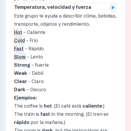
Temperatura, velocidad y fuerza
Este grupo te ayuda a describir clima, bebidas,
transporte, objetos y rendimiento.
Hot
– Caliente
Cold
– Frío
Fast
– Rápido
Slow
– Lento
Strong
– Fuerte
Weak
– Débil
Clear
– Claro
Dark
– Oscuro
Ejemplos:
The coffee is
hot
. (El café está
caliente
.)
The train is
fast
in the morning. (El tren es
rápido
por la mañana.)
The room is
dark
, but the instructions are