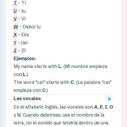
T
– Ti
U
– Iu
V
– Vi
W
– Dabol iu
X
– Eks
Y
– Uai
Z
– Zi
Ejemplos:
My name starts with
L
. (Mi nombre empieza
con
L
.)
The word "cat" starts with
C
. (La palabra "cat"
empieza con
C
.)
Las vocales
En el alfabeto inglés, las vocales son
A
,
E
,
I
,
O
y
U
. Cuando deletreas, usa el nombre de la
letra, no el sonido que tendría dentro de una