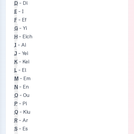
D
– Di
E
– I
F
– Ef
G
– Yi
H
– Eich
I
– Ai
J
– Yei
K
– Kei
L
– El
M
– Em
N
– En
O
– Ou
P
– Pi
Q
– Kiu
R
– Ar
S
– Es