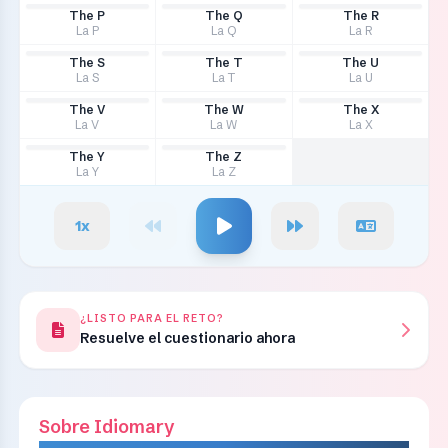
The P
The Q
The R
La P
La Q
La R
The S
The T
The U
La S
La T
La U
The V
The W
The X
La V
La W
La X
The Y
The Z
La Y
La Z
1
x
¿LISTO PARA EL RETO?
Resuelve el cuestionario ahora
Sobre Idiomary