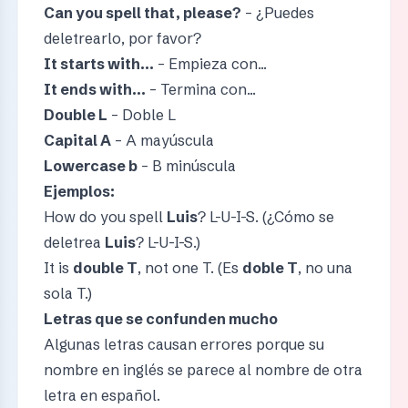
Can you spell that, please?
– ¿Puedes
deletrearlo, por favor?
It starts with...
– Empieza con...
It ends with...
– Termina con...
Double L
– Doble L
Capital A
– A mayúscula
Lowercase b
– B minúscula
Ejemplos:
How do you spell
Luis
? L-U-I-S. (¿Cómo se
deletrea
Luis
? L-U-I-S.)
It is
double T
, not one T. (Es
doble T
, no una
sola T.)
Letras que se confunden mucho
Algunas letras causan errores porque su
nombre en inglés se parece al nombre de otra
letra en español.