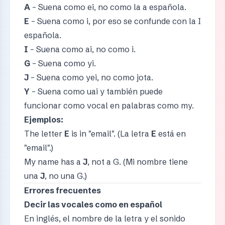
A
– Suena como ei, no como la a española.
E
– Suena como i, por eso se confunde con la I
española.
I
– Suena como ai, no como i.
G
– Suena como yi.
J
– Suena como yei, no como jota.
Y
– Suena como uai y también puede
funcionar como vocal en palabras como my.
Ejemplos:
The letter
E
is in "email". (La letra
E
está en
"email".)
My name has a
J
, not a G. (Mi nombre tiene
una
J
, no una G.)
Errores frecuentes
Decir las vocales como en español
En inglés, el nombre de la letra y el sonido