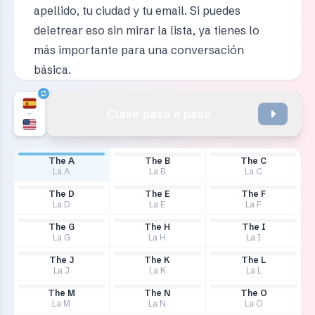
apellido, tu ciudad y tu email. Si puedes
deletrear eso sin mirar la lista, ya tienes lo
más importante para una conversación
básica.
Clase paso a paso
The A
The B
The C
La A
La B
La C
The D
The E
The F
La D
La E
La F
The G
The H
The I
La G
La H
La I
The J
The K
The L
La J
La K
La L
The M
The N
The O
La M
La N
La O